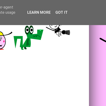
er-agent
rate usage
LEARN MORE
GOT IT