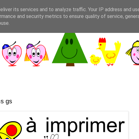
liver its services and to analyze traffic. Your IP address and us
rmance and security metrics to ensure quality of service, gene
buse.
ms gs