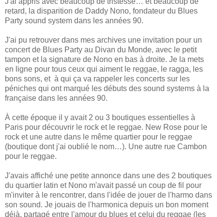
J'ai appris avec beaucoup de tristesse… et beaucoup de
retard, la disparition de Daddy Nono, fondateur du Blues
Party sound system dans les années 90.
J'ai pu retrouver dans mes archives une invitation pour un
concert de Blues Party au Divan du Monde, avec le petit
tampon et la signature de Nono en bas à droite. Je la mets
en ligne pour tous ceux qui aiment le reggae, le ragga, les
bons sons, et à qui ça va rappeler les concerts sur les
péniches qui ont marqué les débuts des sound systems à la
française dans les années 90.
À cette époque il y avait 2 ou 3 boutiques essentielles à
Paris pour découvrir le rock et le reggae. New Rose pour le
rock et une autre dans le même quartier pour le reggae
(boutique dont j'ai oublié le nom…). Une autre rue Cambon
pour le reggae.
J'avais affiché une petite annonce dans une des 2 boutiques
du quartier latin et Nono m'avait passé un coup de fil pour
m'inviter à le rencontrer, dans l'idée de jouer de l'harmo dans
son sound. Je jouais de l'harmonica depuis un bon moment
déjà, partagé entre l'amour du blues et celui du reggae (les