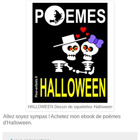
HALLOWEEN Dessin de squelettes Halloween
Allez soyez sympas ! Achetez mon ebook de poèmes
d'Halloween.