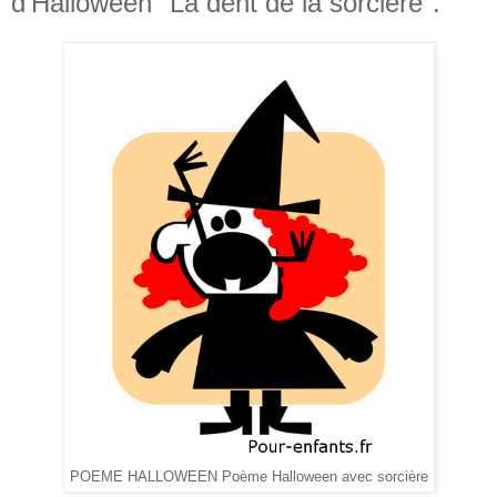
d'Halloween "La dent de la sorcière".
POEME HALLOWEEN Poème Halloween avec sorcière