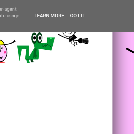
er-agent
rate usage
LEARN MORE
GOT IT