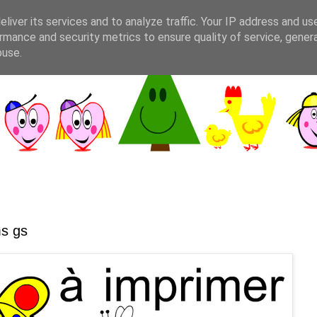
liver its services and to analyze traffic. Your IP address and us
rmance and security metrics to ensure quality of service, gene
buse.
ms gs