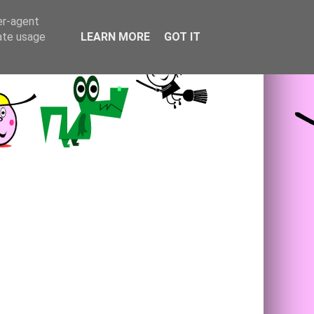
er-agent
rate usage
LEARN MORE
GOT IT