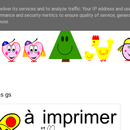
liver its services and to analyze traffic. Your IP address and us
rmance and security metrics to ensure quality of service, gene
buse.
ms gs