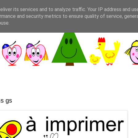
liver its services and to analyze traffic. Your IP address and us
rmance and security metrics to ensure quality of service, gene
buse.
ms gs