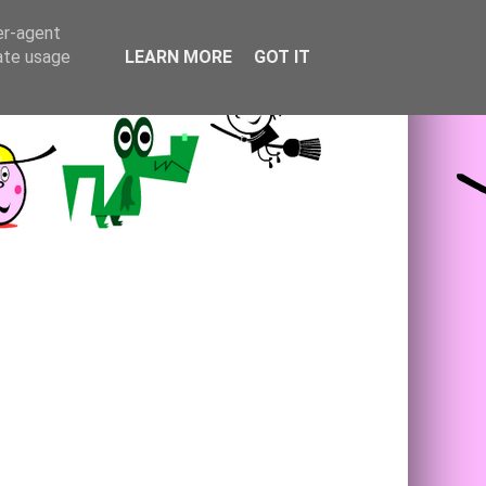
er-agent
rate usage
LEARN MORE
GOT IT