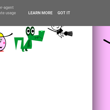
er-agent
rate usage
LEARN MORE
GOT IT