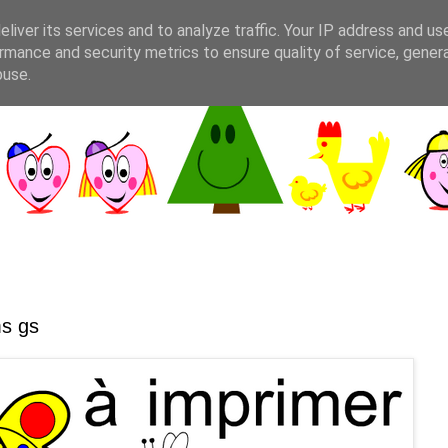
liver its services and to analyze traffic. Your IP address and us
rmance and security metrics to ensure quality of service, gene
buse.
ms gs