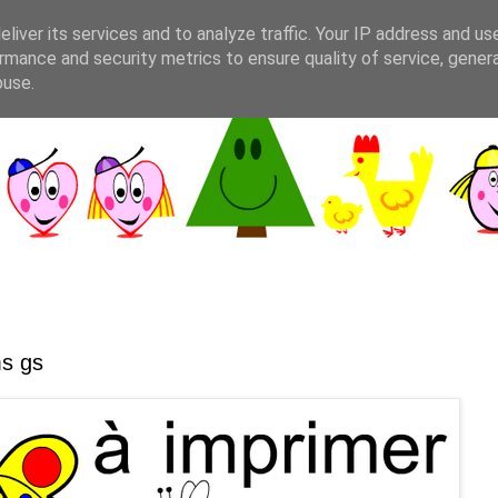
liver its services and to analyze traffic. Your IP address and us
rmance and security metrics to ensure quality of service, gene
buse.
ms gs