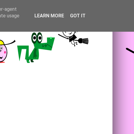
er-agent
rate usage
LEARN MORE
GOT IT