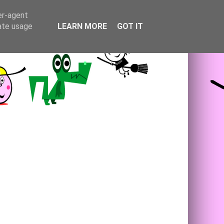
er-agent
rate usage
LEARN MORE
GOT IT