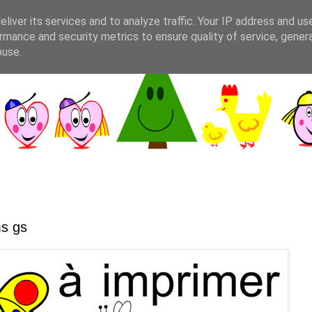
liver its services and to analyze traffic. Your IP address and us
rmance and security metrics to ensure quality of service, gene
buse.
ms gs