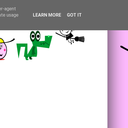
er-agent
rate usage
LEARN MORE
GOT IT