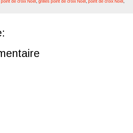
e point de croix Noël
,
grilles point de croix Noël
,
point de croix Noël
,
:
mentaire