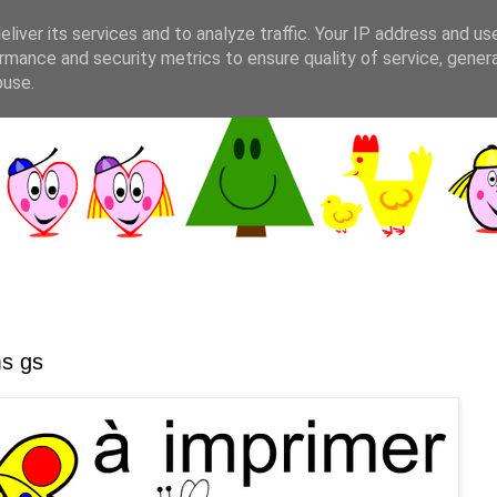
liver its services and to analyze traffic. Your IP address and us
rmance and security metrics to ensure quality of service, gene
buse.
ms gs