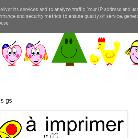
liver its services and to analyze traffic. Your IP address and us
rmance and security metrics to ensure quality of service, gene
buse.
ms gs