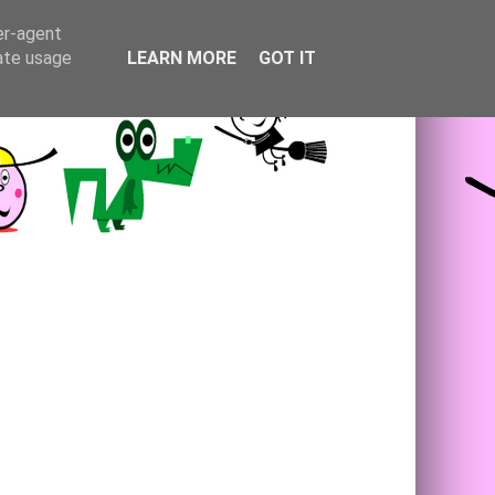
er-agent
rate usage
LEARN MORE
GOT IT