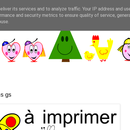
liver its services and to analyze traffic. Your IP address and us
rmance and security metrics to ensure quality of service, gene
buse.
ms gs