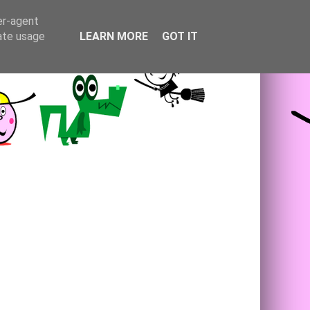
er-agent
rate usage
LEARN MORE
GOT IT