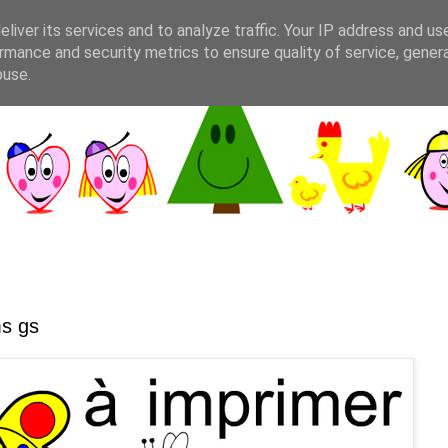
liver its services and to analyze traffic. Your IP address and us
rmance and security metrics to ensure quality of service, gene
buse.
ms gs