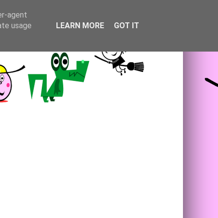
er-agent
rate usage
LEARN MORE
GOT IT