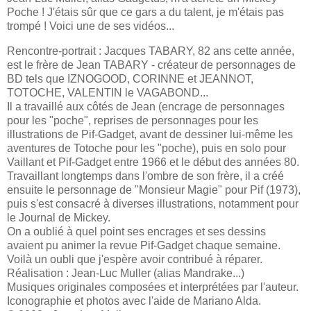
Poche ! J'étais sûr que ce gars a du talent, je m'étais pas
trompé ! Voici une de ses vidéos...
Rencontre-portrait : Jacques TABARY, 82 ans cette année,
est le frère de Jean TABARY - créateur de personnages de
BD tels que IZNOGOOD, CORINNE et JEANNOT,
TOTOCHE, VALENTIN le VAGABOND...
Il a travaillé aux côtés de Jean (encrage de personnages
pour les "poche", reprises de personnages pour les
illustrations de Pif-Gadget, avant de dessiner lui-même les
aventures de Totoche pour les "poche), puis en solo pour
Vaillant et Pif-Gadget entre 1966 et le début des années 80.
Travaillant longtemps dans l'ombre de son frère, il a créé
ensuite le personnage de "Monsieur Magie" pour Pif (1973),
puis s'est consacré à diverses illustrations, notamment pour
le Journal de Mickey.
On a oublié à quel point ses encrages et ses dessins
avaient pu animer la revue Pif-Gadget chaque semaine.
Voilà un oubli que j'espère avoir contribué à réparer.
Réalisation : Jean-Luc Muller (alias Mandrake...)
Musiques originales composées et interprétées par l'auteur.
Iconographie et photos avec l'aide de Mariano Alda.