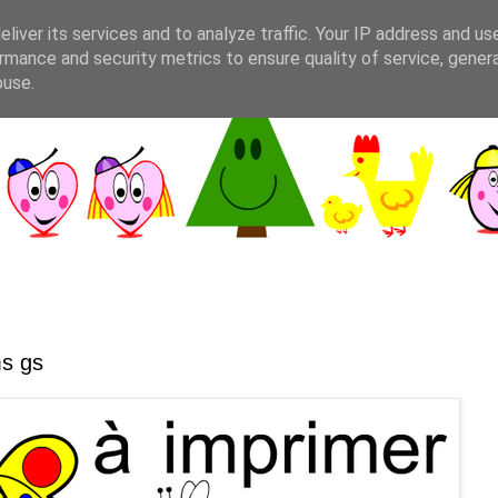
liver its services and to analyze traffic. Your IP address and us
rmance and security metrics to ensure quality of service, gene
buse.
ms gs