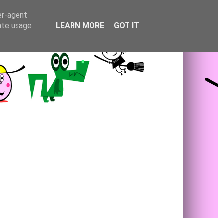
er-agent
rate usage
LEARN MORE
GOT IT