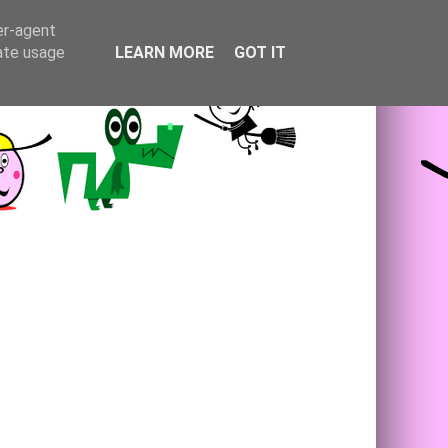
er-agent
rate usage
LEARN MORE
GOT IT