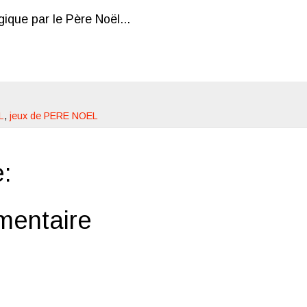
gique par le Père Noël...
L
,
jeux de PERE NOEL
:
mentaire