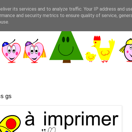
liver its services and to analyze traffic. Your IP address and us
rmance and security metrics to ensure quality of service, gene
buse.
ms gs