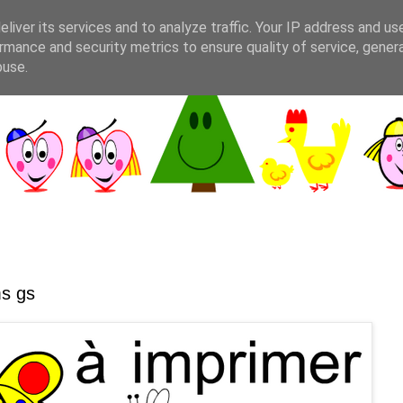
liver its services and to analyze traffic. Your IP address and us
rmance and security metrics to ensure quality of service, gene
buse.
ms gs