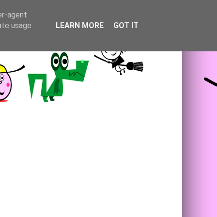
er-agent
rate usage
LEARN MORE
GOT IT