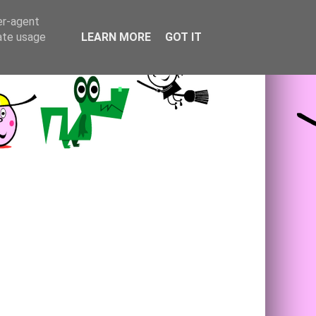
er-agent
rate usage
LEARN MORE
GOT IT