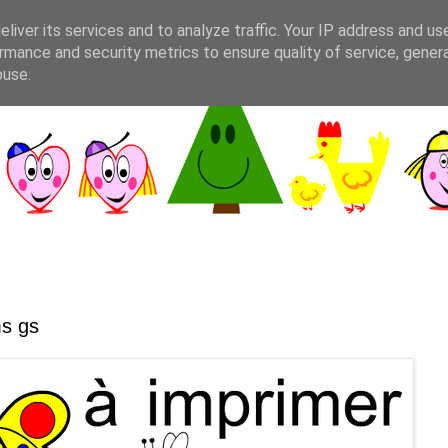
liver its services and to analyze traffic. Your IP address and us
rmance and security metrics to ensure quality of service, gene
buse.
ms gs